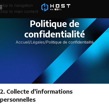
Skip to navigation
Skip to main content
Politique de
confidentialité
Accueil
Légales
Politique de confidentialité
1. Introduction
La confidentialité des visiteurs de notre site web est très
importante à nos yeux, et nous nous engageons à la
protéger. Cette politique détaille ce que nous faisons de
vos informations personnelles chez SIDL CORPORATION.
2. Collecte d’informations
personnelles