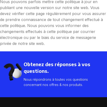
Nous pouvons parfois mettre cette politique à jour en
publiant une nouvelle version sur notre site web. Vous
devez vérifier cette page régulièrement pour vous assurer
de prendre connaissance de tout changement effectué à
cette politique. Nous pouvons vous informer des
changements effectués à cette politique par courrier
électronique ou par le biais du service de messagerie
privée de notre site web.
Obtenez des réponses à vos
questions.
Nous répondrons à toutes vos questions
concernant nos offres & nos produits.