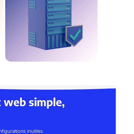
 web simple,
figurations inutiles.