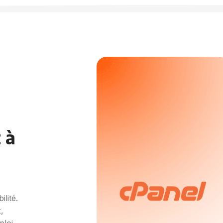
 à
ilité.
,
loi.