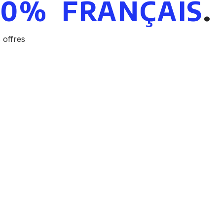
00% FRANÇAIS
.
 offres