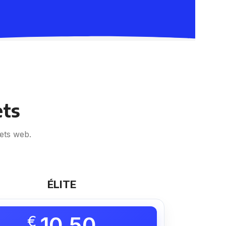
ets
ets web.
ÉLITE
10,50
€