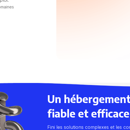
omaines
s
Un hébergement
fiable et efficace
Fini les solutions complexes et les con